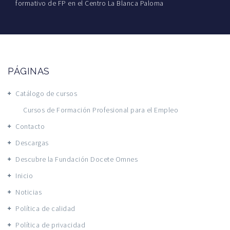
formativo de FP en el Centro La Blanca Paloma
PÁGINAS
Catálogo de cursos
Cursos de Formación Profesional para el Empleo
Contacto
Descargas
Descubre la Fundación Docete Omnes
Inicio
Noticias
Política de calidad
Política de privacidad