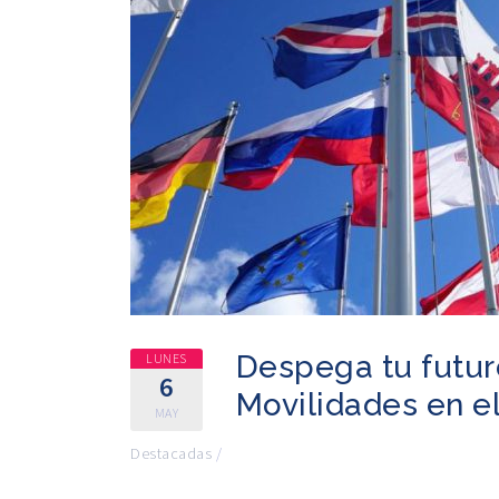
Despega tu futur
LUNES
6
Movilidades en e
MAY
Destacadas
/