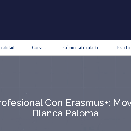
 calidad
Cursos
Cómo matricularte
Prácti
ofesional Con Erasmus+: Mov
Blanca Paloma