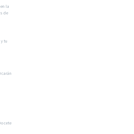
en la
os de
 y tu
,
rcarán
Docete