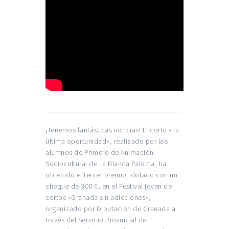
¡Tenemos fantásticas noticias! El corto «La
última oportunidad», realizado por los
alumnos de Primero de Animación
Sociocultural de La Blanca Paloma, ha
obtenido el tercer premio, dotado con un
cheque de 300 €, en el
Festival joven de
cortos «Granada sin adicciones»
,
organizado por Diputación de Granada a
través del Servicio Provincial de